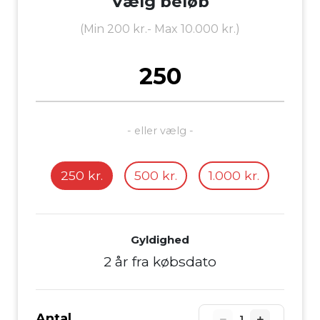
Vælg beløb
(Min 200 kr.- Max 10.000 kr.)
- eller vælg -
250 kr.
500 kr.
1.000 kr.
Gyldighed
2 år fra købsdato
Antal
1